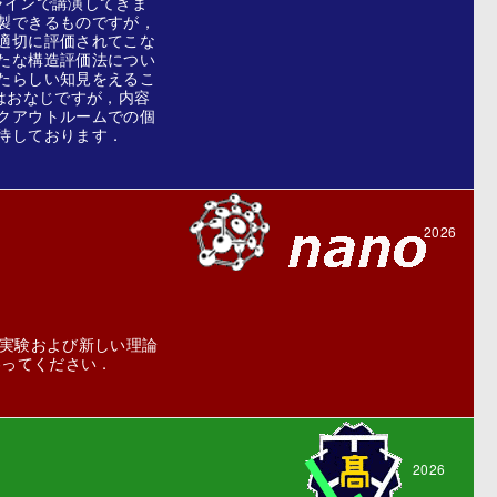
ラインで講演してきま
製できるものですが，
適切に評価されてこな
たな構造評価法につい
たらしい知見をえるこ
はおなじですが，内容
クアウトルームでの個
待しております．
2026
い実験および新しい理論
わってください．
2026