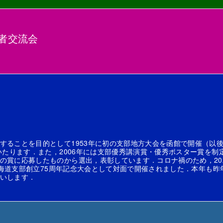
究者交流会
することを目的として1953年に初の支部地方大会を函館で開催（以
いたります．また，2006年には支部優秀講演賞・優秀ポスター賞を制
賞に応募したものから選出，表彰しています．コロナ禍のため，2020
会北海道支部創立75周年記念大会として対面で開催されました．本年も
いします．