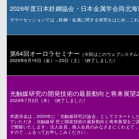
2026年度日本鉄鋼協会・日本金属学会両北
サマーセッションでは，鉄鋼・金属に関する研究をはじめ，これ
第64回オーロラセミナー
［今回はこのウェブシステム
2026年6月19日（金）～20日（土）《終了しました》
光触媒研究の開発技術の最新動向と将来展望20
2026年7月2日（木）《終了しました》
本講演会は，2000年に「光触媒研究討論会」としてスタート
ていただき，光触媒研 究と開発技術の最新動向と将来展望をご
で開催いたします．法人会員，個人会員のみなさまにくわえて，
すので，ふるってお申しこみください．