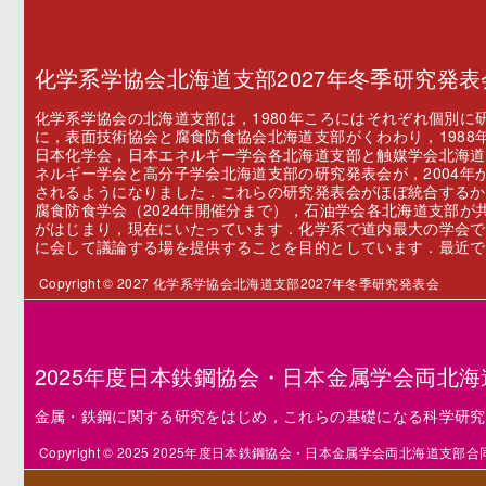
化学系学協会北海道支部2027年冬季研究発表
化学系学協会の北海道支部は，1980年ころにはそれぞれ個別
に，表面技術協会と腐食防食協会北海道支部がくわわり，198
日本化学会，日本エネルギー学会各北海道支部と触媒学会北海道
ネルギー学会と高分子学会北海道支部の研究発表会が，2004
されるようになりました．これらの研究発表会がほぼ統合するか
腐食防食学会（2024年開催分まで），石油学会各北海道支部
がはじまり，現在にいたっています．化学系で道内最大の学会で
に会して議論する場を提供することを目的としています．最近では
Copyright © 2027 化学系学協会北海道支部2027年冬季研究発表会
2025年度日本鉄鋼協会・日本金属学会両北
金属・鉄鋼に関する研究をはじめ，これらの基礎になる科学研究
Copyright © 2025 2025年度日本鉄鋼協会・日本金属学会両北海道支