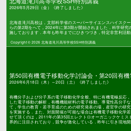
北海道滝川高等学校SSH特別講義
2026年5月29日（金）《終了しました》
北海道滝川高校は，文部科学省のスーパーサイエンスハイスクール（
らの第2期をへて，2024年に第3期が開始されました．科学研
施しております．本年も昨年までにひきつづき，特定非営利活動法
Copyright © 2026 北海道滝川高等学校SSH特別講義
第50回有機電子移動化学討論会・第20回有
2026年6月18日（木）～20日（土）《終了しました》
有機分子および分子系の電子移動化学全般、特に有機電極反応，
した電子移動の解析，有機機能材料の電子移動、導電性高分子な
て，学生の教育・若手育成のための研究発表の場，産官学の研究
を実施する．また、対面開催が可能な場合は有機電子移動化学若
せて頂くのは，2011年の第35回エレクトロオーガニックケミ
界的に注目されており，競争が激化している．昨年に引き現地開