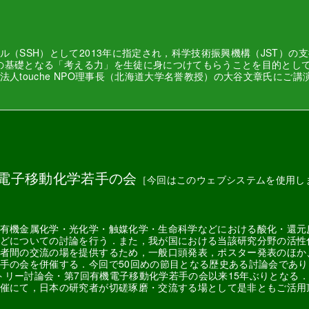
SSH）として2013年に指定され，科学技術振興機構（JST）の支援
究の基礎となる「考える力」を生徒に身につけてもらうことを目的とし
人touche NPO理事長（北海道大学名誉教授）の大谷文章氏にご講
機電子移動化学若手の会
［今回はこのウェブシステムを使用し
有機金属化学・光化学・触媒化学・生命科学などにおける酸化・還元
どについての討論を行う．また，我が国における当該研究分野の活性
者間の交流の場を提供するため，一般口頭発表，ポスター発表のほか
手の会を併催する．今回で50回めの節目となる歴史ある討論会であ
ストリー討論会・第7回有機電子移動化学若手の会以来15年ぶりとなる
催にて，日本の研究者が切磋琢磨・交流する場として是非ともご活用