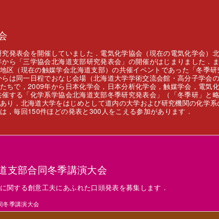
会
に研究発表会を開催していました．電気化学協会（現在の電気化学会）
8年から「三学協会北海道支部研究発表会」の開催がはじまりました．
地区（現在の触媒学会北海道支部）の共催イベントであった「冬季研
年からは同一日程でおなじ会場（北海道大学学術交流会館・高分子学会
たちで，2009年から日本化学会，日本分析化学会，触媒学会，電気
が共催する「化学系学協会北海道支部冬季研究発表会」（「冬季研」と
あり，北海道大学をはじめとして道内の大学および研究機関の化学系
，毎回150件ほどの発表と300人をこえる参加があります．
海道支部合同冬季講演大会
に関する創意工夫にあふれた口頭発表を募集します．
部合同冬季講演大会