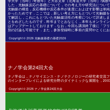
学大学［当時］/奇数年）と大谷文章（北海道大学［当時］/偶数
した．光触媒反応の基礎について，その考え方や研究法について
光触媒の構造，反応機構や反応条件が速度におよぼす影響は単純
かったためです．ここでは，新しい考え方にもとづいて光触媒を
て解説し，これにもとづいた光触媒活性の考察について詳述しま
とをめざしたものです．昨年までとおなじく，本年もオンライン
はアップデートしております．なお，今回も講演終了後に「フリ
別の討論も可能です．また，参加登録時に事前の質問やとくにお
Copyright © 2026 光触媒基礎の基礎2026
ナノ学会第24回大会
ナノ学会は，ナノサイエンス・ナノテクノロジーの研究者交流フ
のインタープレイによる研究分野のダイナミックな展開を，20
Copyright © 2026 ナノ学会第24回大会