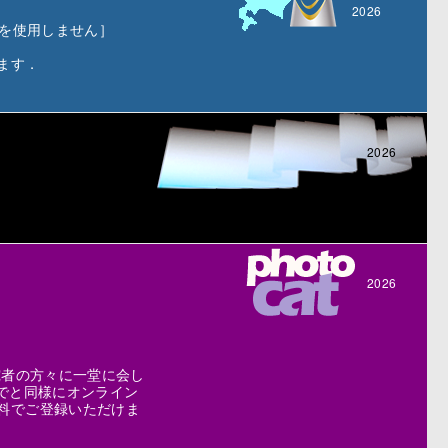
2026
を使用しません］
ます．
2026
2026
究者の方々に一堂に会し
でと同様にオンライン
料でご登録いただけま