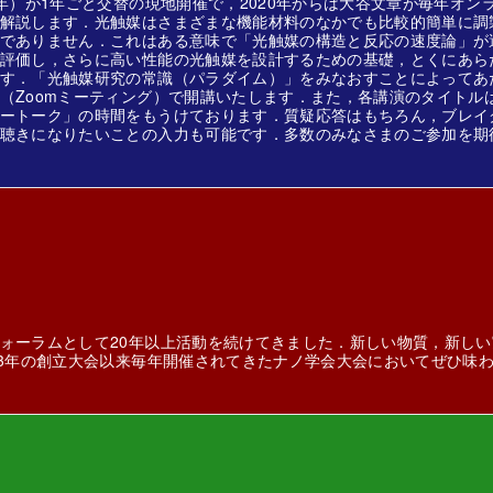
年）が1年ごと交替の現地開催で，2020年からは大谷文章が毎年オン
解説します．光触媒はさまざまな機能材料のなかでも比較的簡単に調
でありません．これはある意味で「光触媒の構造と反応の速度論」が
評価し，さらに高い性能の光触媒を設計するための基礎，とくにあら
す．「光触媒研究の常識（パラダイム）」をみなおすことによってあ
（Zoomミーティング）で開講いたします．また，各講演のタイトル
ートーク」の時間をもうけております．質疑応答はもちろん，ブレイ
聴きになりたいことの入力も可能です．多数のみなさまのご参加を期
ォーラムとして20年以上活動を続けてきました．新しい物質，新し
03年の創立大会以来毎年開催されてきたナノ学会大会においてぜひ味