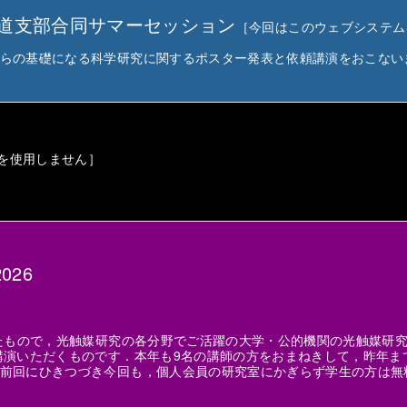
海道支部合同サマーセッション
［今回はこのウェブシステム
らの基礎になる科学研究に関するポスター発表と依頼講演をおこない
を使用しません］
26
したもので，光触媒研究の各分野でご活躍の大学・公的機関の光触媒研
講演いただくものです．本年も9名の講師の方をおまねきして，昨年ま
前回にひきつづき今回も，個人会員の研究室にかぎらず学生の方は無